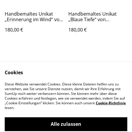
Handbemaltes Unikat
Handbemaltes Unikat
„Erinnerung im Wind“ von
„Blaue Tiefe“ von
Rostyslav Voronko,
Rostyslav Voronko,
180,00 €
180,00 €
Fragment 492 aus „Das
Fragment 803 aus „Das
Land und die Menschen“,
Land und die Menschen“,
Öl auf Karton, 2024
Öl auf Karton, 2024
Cookies
Kontaktieren Sie uns
Rechtliche
Diese Website verwendet Cookies. Diese kleine Dateien helfen uns zu
verstehen, wie Sie unsere Dienste nutzen, damit wir Ihre Erfahrung mit
Bestimmungen
SumUp noch weiter verbessern können. Sie können mehr über diese
Datenschutzbestimm
Cookie-Richtlinie
Cookies erfahren und festlegen, wie sie verwendet werden, indem Sie auf
ungen von SumUp
„Cookie-Einstellungen” klicken. Sie können auch unsere
Cookie-Richtlinie
lesen.
Alle zulassen