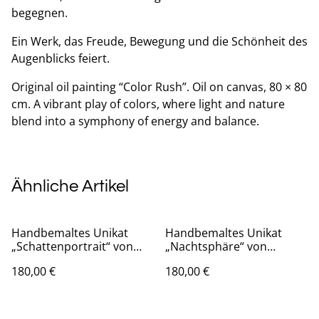
begegnen.
Ein Werk, das Freude, Bewegung und die Schönheit des
Augenblicks feiert.
Original oil painting “Color Rush”. Oil on canvas, 80 × 80
cm. A vibrant play of colors, where light and nature
blend into a symphony of energy and balance.
Ähnliche Artikel
Handbemaltes Unikat
Handbemaltes Unikat
„Schattenportrait“ von
„Nachtsphäre“ von
Rostyslav Voronko,
Rostyslav Voronko,
180,00 €
180,00 €
Fragment 257 aus „Das
Fragment 801 aus „Das
Land und die Menschen“,
Land und die Menschen“,
Öl auf Karton, 2024
Öl auf Karton, 2024