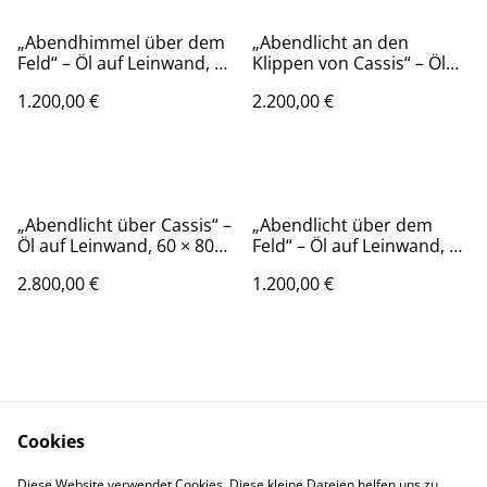
„Abendhimmel über dem
„Abendlicht an den
Feld“ – Öl auf Leinwand, 60
Klippen von Cassis“ – Öl
× 60 cm, 2024 | Evening
auf Leinwand, 60 × 80 cm,
1.200,00 €
2.200,00 €
Sky over the Field
2025 | Evening Light
„Abendlicht über Cassis“ –
„Abendlicht über dem
Öl auf Leinwand, 60 × 80
Feld“ – Öl auf Leinwand, 50
cm | Evening Light over
× 70 cm, 2023 | Evening
2.800,00 €
1.200,00 €
Cassis
Light over the Field
Cookies
Kontaktieren Sie uns
Rechtliche
Diese Website verwendet Cookies. Diese kleine Dateien helfen uns zu