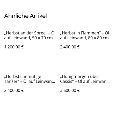
Ähnliche Artikel
„Herbst an der Spree“ – Öl
„Herbst in Flammen“ – Öl
auf Leinwand, 50 × 70 cm,
auf Leinwand, 80 × 80 cm,
2023 | Autumn on the
2024 | Autumn in Flames
1.200,00 €
2.400,00 €
Spree River
„Herbsts anmutige
„Honigmorgen über
Tänzer“ – Öl auf Leinwand,
Cassis“ – Öl auf Leinwand,
80 × 80 cm, 2024 |
80 × 80 cm, 2025 | Honey
2.400,00 €
3.600,00 €
Graceful Dancers of
Morning over Cassis
Autumn