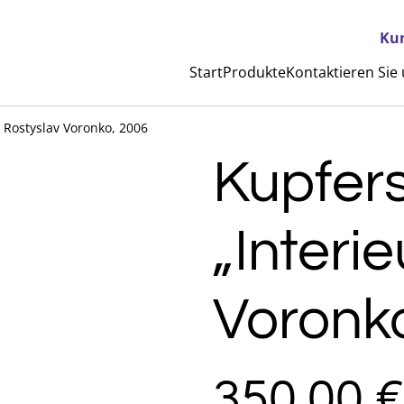
Ku
Start
Produkte
Kontaktieren Sie
, Rostyslav Voronko, 2006
Kupfers
„Interie
Voronk
350,00 