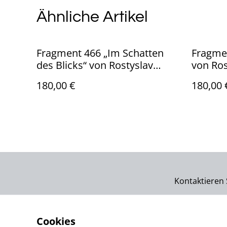
Ähnliche Artikel
Fragment 466 „Im Schatten
Fragme
des Blicks“ von Rostyslav
von Ros
Voronko, Öl auf Karton, 2024 –
Karton,
180,00 €
180,00 
abstraktes Gesicht in Grau mit
Gesicht
goldenem Lichtakzent.
Kontaktieren 
Cookies