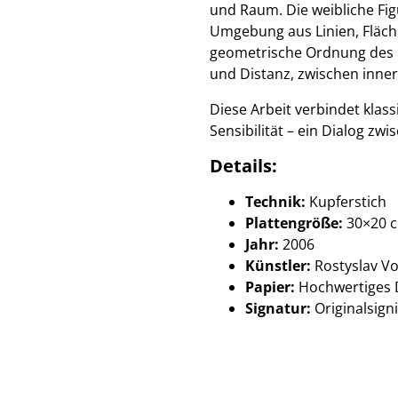
und Raum. Die weibliche Figur
Umgebung aus Linien, Fläche
geometrische Ordnung des R
und Distanz, zwischen inner
Diese Arbeit verbindet klas
Sensibilität – ein Dialog zw
Details:
Technik:
Kupferstich
Plattengröße:
30×20 
Jahr:
2006
Künstler:
Rostyslav V
Papier:
Hochwertiges D
Signatur:
Originalsign