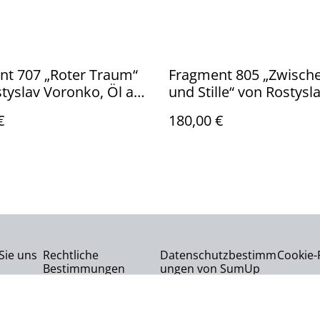
nt 707 „Roter Traum“
Fragment 805 „Zwische
tyslav Voronko, Öl auf
und Stille“ von Rostysl
 2024 – abstraktes
Voronko, Öl auf Karton
€
180,00 €
 in Rot und Türkis.
Gesicht in Violett und 
still und leuchtend.
Sie uns
Rechtliche
Datenschutzbestimm
Cookie-R
Bestimmungen
ungen von SumUp