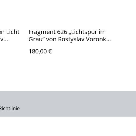
n Licht
Fragment 626 „Lichtspur im
av
Grau“ von Rostyslav Voronko,
, 2024 –
Öl auf Karton, 2024 – Gesicht
180,00 €
Ocker,
in Grautönen mit feinen
Lichtlinien.
ichtlinie