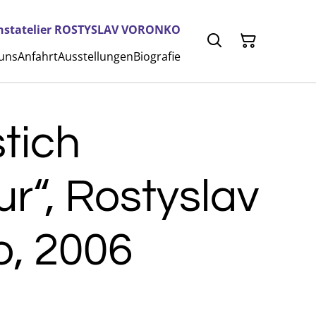
nstatelier ROSTYSLAV VORONKO
 uns
Anfahrt
Ausstellungen
Biografie
tich
ur“, Rostyslav
o, 2006
€