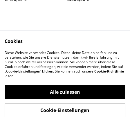
Cookies
Kontaktieren Sie uns
Rechtliche
Diese Website verwendet Cookies. Diese kleine Dateien helfen uns zu
verstehen, wie Sie unsere Dienste nutzen, damit wir Ihre Erfahrung mit
Bestimmungen
SumUp noch weiter verbessern können. Sie können mehr über diese
Datenschutzbestimm
Cookie-Richtlinie
Cookies erfahren und festlegen, wie sie verwendet werden, indem Sie auf
ungen von SumUp
„Cookie-Einstellungen” klicken. Sie können auch unsere
Cookie-Richtlinie
lesen.
Alle zulassen
©
2026
Kunstatelier ROSTYSLAV VORONKO
Cookie-Einstellungen
powered by