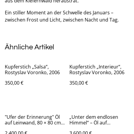
aus dem Kiefernwald heraustrat.
Ein stiller Moment an der Schwelle des Januars –
zwischen Frost und Licht, zwischen Nacht und Tag.
Ähnliche Artikel
Kupferstich „Salsa“,
Kupferstich „Interieur“,
Rostyslav Voronko, 2006
Rostyslav Voronko, 2006
350,00 €
350,00 €
"Ufer der Erinnerung" Öl
„Unter dem endlosen
auf Leinwand, 80 × 80 cm,
Himmel“ – Öl auf
2025
Leinwand, 100 × 100 cm,
2.400,00 €
3.600,00 €
2024 | Under the Big Sky