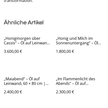
transformation.
Ähnliche Artikel
„Honigmorgen über
„Honig und Milch im
Cassis“ – Öl auf Leinwand,
Sonnenuntergang“ – Öl
80 × 80 cm, 2025 | Honey
auf Leinwand, 60 × 80 cm,
3.600,00 €
1.800,00 €
Morning over Cassis
2025 | Honey and Milk at
Sunset
„Maiabend“ – Öl auf
„Im Flammenlicht des
Leinwand, 60 × 80 cm |
Abends“ – Öl auf
2024
Leinwand, 80 × 80 cm,
2.400,00 €
2.300,00 €
2025 | In the Flames of
Evening Light