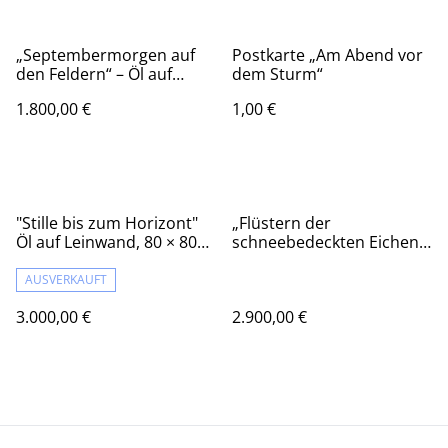
„Septembermorgen auf
Postkarte „Am Abend vor
den Feldern“ – Öl auf
dem Sturm“
Leinwand, 60 × 80 cm |
1.800,00 €
1,00 €
2024
"Stille bis zum Horizont"
„Flüstern der
Öl auf Leinwand, 80 × 80
schneebedeckten Eichen“
cm, 2026
– Öl auf Leinwand, 80 × 80
cm, 2025 | Whisper of the
AUSVERKAUFT
Snow-Covered Oaks
3.000,00 €
2.900,00 €