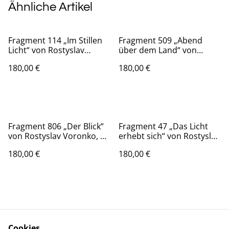
Ähnliche Artikel
Fragment 114 „Im Stillen
Fragment 509 „Abend
Licht“ von Rostyslav
über dem Land“ von
Voronko, Öl auf Karton,
Rostyslav Voronko, Öl auf
180,00 €
180,00 €
2024 – abstraktes Gesicht
Karton, 2024 – abstrakte
in hellen Grautönen und
Landschaft mit
Licht.
Abendhimmel in Blau und
Orange.
Fragment 806 „Der Blick“
Fragment 47 „Das Licht
von Rostyslav Voronko, Öl
erhebt sich“ von Rostyslav
auf Karton, 2024 –
Voronko, Öl auf Karton,
180,00 €
180,00 €
abstraktes Auge in
2024 – vertikaler
Blautönen und Ocker.
Lichtstrahl vor blauem
Himmel.
Cookies