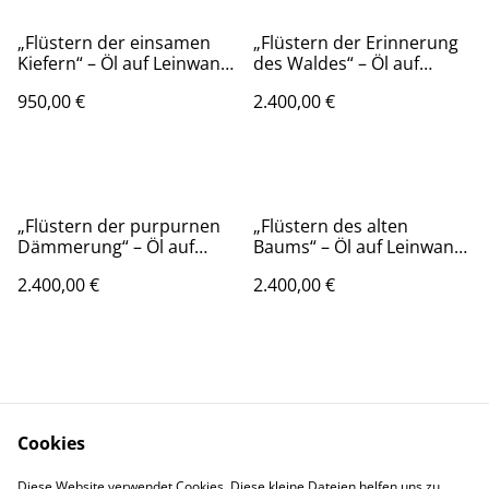
„Flüstern der einsamen
„Flüstern der Erinnerung
Kiefern“ – Öl auf Leinwand,
des Waldes“ – Öl auf
70 × 50 cm, 2024 |
Leinwand, 50 × 70 cm |
950,00 €
2.400,00 €
Whispers of the Solitary
2024
Pines
„Flüstern der purpurnen
„Flüstern des alten
Dämmerung“ – Öl auf
Baums“ – Öl auf Leinwand,
Leinwand, 80 × 80 cm |
80 × 80 cm | Whisper of
2.400,00 €
2.400,00 €
Whisper of the Purple
the Ancient Tree
Twilight
Cookies
Kontaktieren Sie uns
Rechtliche
Diese Website verwendet Cookies. Diese kleine Dateien helfen uns zu