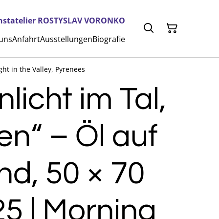
nstatelier ROSTYSLAV VORONKO
 uns
Anfahrt
Ausstellungen
Biografie
ht in the Valley, Pyrenees
licht im Tal,
n“ – Öl auf
d, 50 × 70
5 | Morning