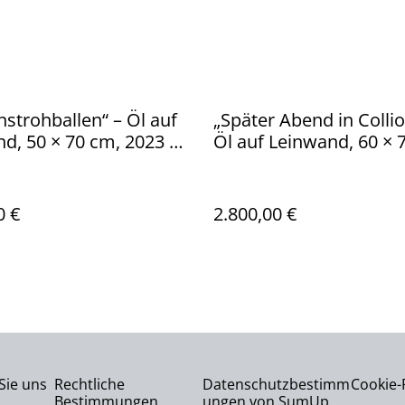
strohballen“ – Öl auf
„Später Abend in Collio
d, 50 × 70 cm, 2023 |
Öl auf Leinwand, 60 × 
Straw Bales
2025 | Late Evening in
Collioure
0 €
2.800,00 €
Sie uns
Rechtliche
Datenschutzbestimm
Cookie-R
Bestimmungen
ungen von SumUp