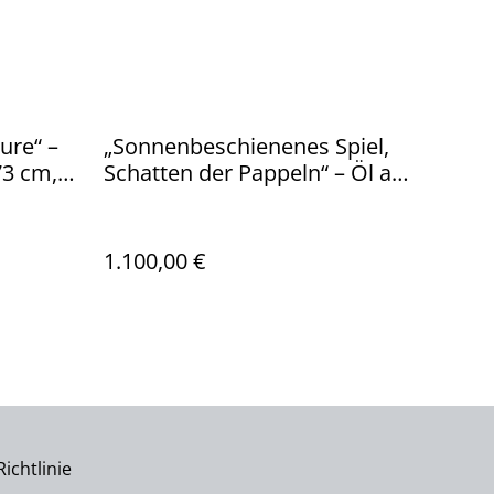
ure“ –
„Sonnenbeschienenes Spiel,
73 cm,
Schatten der Pappeln“ – Öl auf
Leinwand, 50 × 60 cm, 2023 |
Sunlit Play, Shade of Poplars
1.100,00 €
ichtlinie