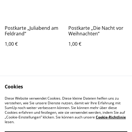
Postkarte „Juliabend am
Postkarte „Die Nacht vor
Feldrand“
Weihnachten“
1,00 €
1,00 €
Cookies
Kontaktieren Sie uns
Rechtliche
Diese Website verwendet Cookies. Diese kleine Dateien helfen uns zu
verstehen, wie Sie unsere Dienste nutzen, damit wir Ihre Erfahrung mit
Bestimmungen
SumUp noch weiter verbessern können. Sie können mehr über diese
Datenschutzbestimm
Cookie-Richtlinie
Cookies erfahren und festlegen, wie sie verwendet werden, indem Sie auf
ungen von SumUp
„Cookie-Einstellungen” klicken. Sie können auch unsere
Cookie-Richtlinie
lesen.