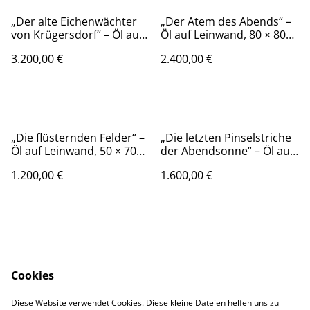
„Der alte Eichenwächter
„Der Atem des Abends“ –
von Krügersdorf“ – Öl auf
Öl auf Leinwand, 80 × 80
Leinwand, 80 × 80 cm |
cm | 2024
3.200,00 €
2.400,00 €
2022
„Die flüsternden Felder“ –
„Die letzten Pinselstriche
Öl auf Leinwand, 50 × 70
der Abendsonne“ – Öl auf
cm
Leinwand, 60 × 80 cm,
1.200,00 €
1.600,00 €
2023 | The Last
Brushstrokes of the
Evening Sun
Cookies
Kontaktieren Sie uns
Rechtliche
Diese Website verwendet Cookies. Diese kleine Dateien helfen uns zu