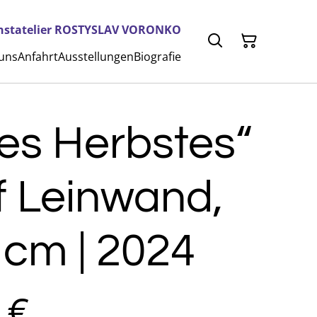
nstatelier ROSTYSLAV VORONKO
 uns
Anfahrt
Ausstellungen
Biografie
es Herbstes“
f Leinwand,
 cm | 2024
 €