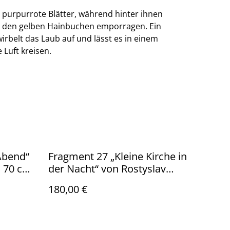
n purpurrote Blätter, während hinter ihnen
r den gelben Hainbuchen emporragen. Ein
rbelt das Laub auf und lässt es in einem
 Luft kreisen.
Abend“
Fragment 27 „Kleine Kirche in
× 70 cm
der Nacht“ von Rostyslav
Voronko, handbemalte
180,00 €
Postkarte aus „Das Land und
die Menschen“, Öl auf Karton,
2024