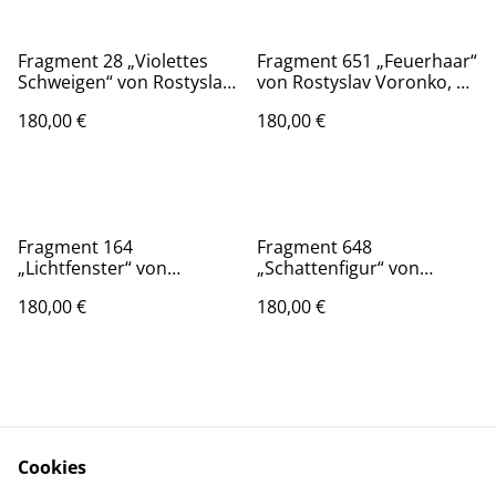
Fragment 28 „Violettes
Fragment 651 „Feuerhaar“
Schweigen“ von Rostyslav
von Rostyslav Voronko, Öl
Voronko, Öl auf Karton,
auf Karton, 2024 – Porträt
180,00 €
180,00 €
2024 – zarte violette
in warmen Orangetönen.
Komposition aus der Serie
„Das Land und die
Menschen“.
Fragment 164
Fragment 648
„Lichtfenster“ von
„Schattenfigur“ von
Rostyslav Voronko, Öl auf
Rostyslav Voronko, Öl auf
180,00 €
180,00 €
Karton, 2024 – Licht und
Karton, 2024 – Figur im
Farbe in Balance.
Dunkel mit Lichtakzenten.
Cookies